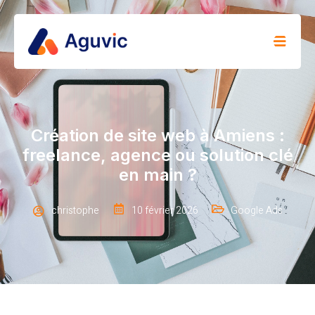
Création de site web à Amiens :
freelance, agence ou solution clé
en main ?
christophe
10 février 2026
Google Ads