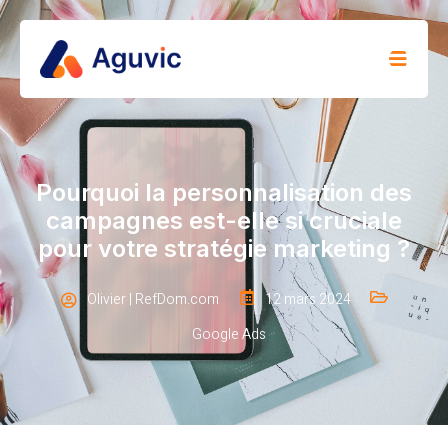
Pourquoi la personnalisation des
campagnes est-elle si cruciale
pour votre stratégie marketing ?
Olivier | RefDom.com
12 mars 2024
Google Ads